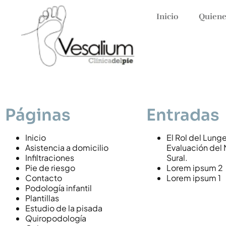
Inicio
Quiene
Páginas
Entradas
Inicio
El Rol del Lunge
Asistencia a domicilio
Evaluación del 
Infiltraciones
Sural.
Pie de riesgo
Lorem ipsum 2
Contacto
Lorem ipsum 1
Podología infantil
Plantillas
Estudio de la pisada
Quiropodología