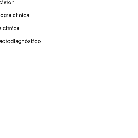
cisión
ogía clínica
 clínica
radiodiagnóstico
a